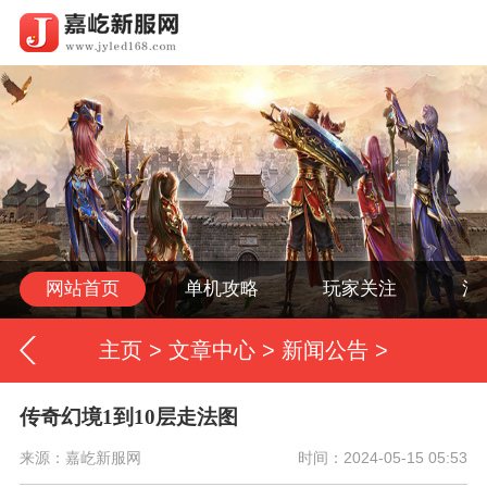
网站首页
单机攻略
玩家关注
活
主页
>
文章中心
>
新闻公告
>
传奇幻境1到10层走法图
来源：嘉屹新服网
时间：2024-05-15 05:53