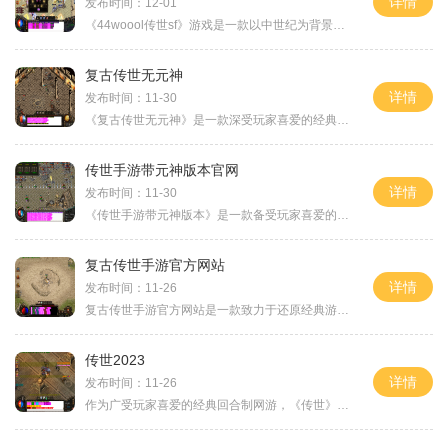
详情
发布时间：12-01
《44woool传世sf》游戏是一款以中世纪为背景的多人在线角色扮演游戏。玩家可以扮演各种职业角色，探索广阔的游戏世界，与其他玩家展开激烈的战斗，完成各种任务和副本。本文将为
复古传世无元神
详情
发布时间：11-30
《复古传世无元神》是一款深受玩家喜爱的经典传世游戏，该游戏以其独特的世界观和精彩的玩法而备受瞩目。本文将为您详细介绍《复古传世无元神》的具体玩法，带您领略这个精彩
传世手游带元神版本官网
详情
发布时间：11-30
《传世手游带元神版本》是一款备受玩家喜爱的手机游戏。作为传世系列的重磅力作，该游戏在继承了传世经典玩法的基础上，又引入了全新的元神系统，为玩家带来了更加丰富多样的
复古传世手游官方网站
详情
发布时间：11-26
复古传世手游官方网站是一款致力于还原经典游戏体验的手机游戏。游戏延续了上世纪90年代最经典的在线游戏画面和玩法，以其复古风格和激情激斗的游戏场景吸引了大量的玩家。本文
传世2023
详情
发布时间：11-26
作为广受玩家喜爱的经典回合制网游，《传世》系列自诞生以来便一直深受玩家的喜爱。经过多年的发展，《传世2023：热血沙城再起》终于如期问世。本作不仅继承了前作的经典玩法，