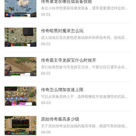
传奇屠龙在哪合成装备技能
各位小伙伴想要获得屠龙装备，通常需要通过特定的活动或系统来完成。在许多传奇类游戏中，龙窟探宝活动是获取屠龙装备的主要途径之一，当幸运值积累到一定程度时，你就能获得
08-01
传奇暗黑封魔录怎么玩
进入游戏后首先要熟悉基础操作和界面布局。游戏采用经典的摇杆加按钮实时战斗模式，左侧虚拟摇杆控制角色移动，右侧技能按钮释放各类招式。你可以同时操控多个战斗单位参与战
08-02
传奇霸主寻龙探宝什么时候开
亲们如果想参与寻龙探宝活动，可要记住它通常会在每周三准时开启，这可是游戏里每周固定的大型福利活动。这个活动里藏着不少珍稀宝贝，咱们平时不容易获得的战魂、幽冥宝玉和
08-02
传奇怎么增加攻速上限
可以从装备选择入手，选择能够提升攻速属性的武器和护甲非常重要，高品质的武器不仅能提升攻击力，还能显著增加攻速，护甲中也有不少带有攻速加成的部件，记得在收集装备时重
08-03
原始传奇最高多少级
关于原始传奇这款游戏的最高等级，根据可靠的游戏资料显示，游戏中的等级上限设定为10级。这个等级系统在游戏中具有基础性的地位，等级的提升直接关系到角色基础属性的增强、新
08-06