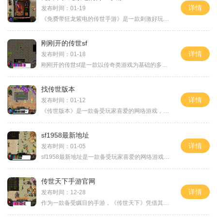
详情
发布时间：01-19
《免费带狂龙紫电的传世手游》是一款刺激好玩的手机游戏。在这个游戏中，玩家将扮演一个英勇的冒险者，体验充满冒险和刺激的游戏旅程。游戏采用了传世经典玩法，同时加入了创
刚刚开的传世sf
详情
发布时间：01-18
刚刚开的传世sf是一款以传奇类游戏为基础的多人在线角色扮演游戏。传世sf的背景设定在一个神秘的幻想世界中，玩家将扮演各种角色，与其他玩家一同探索未知的领域，完成任务，升
找传世版本
详情
发布时间：01-12
《传世版本》是一款备受玩家喜爱的网络游戏，具有悠久的历史和丰富的游戏内容。该游戏采用传世的设定和剧情，以轻松愉快的方式带领玩家进入一个充满冒险和挑战的奇幻世界。下
sf1958最新地址
详情
发布时间：01-05
sf1958最新地址是一款备受玩家喜爱的网络游戏。在这个游戏中，玩家们可以体验到前所未有的刺激与快乐。下面我们就来一起了解一下sf1958的具体玩法。sf1958是一款射击类游戏，玩家需
传世天下手游官网
详情
发布时间：12-28
作为一款备受瞩目的手游，《传世天下》凭借其独特的游戏玩法和精美的画面，吸引了无数玩家的关注。官方网站不仅提供了最新的游戏资讯和精彩的活动，还展示了游戏的具体玩法，