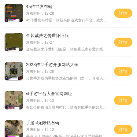
45传世发布站
详情
发布时间：12-28
45传世发布站是一款新兴的游戏发行平台，致力于为玩家提供全球最受欢迎的游戏资源。平台上汇聚了各类热门游戏，无论是什么类型的游戏，无论是单机还是多人在线游戏，都能够在
金装裁决之传世怀旧服
详情
发布时间：12-27
金装裁决之传世怀旧服是一款备受玩家喜爱的经典传奇游戏的怀旧版。该游戏以几十种职业、丰富多样的装备和刺激的战斗为特点，让玩家回味传奇的经典之作。现在让我们来详细了解
2023传世手游开服网站大全
详情
发布时间：12-26
传世手游成为手机游戏市场的热门之一。其引人入胜的游戏玩法和精美的画面设计吸引了众多玩家的关注。2023年，将有许多令人期待的传世手游开服，让我们一起来了解一下吧！ 《九州
sf手游平台大全官网网址
详情
发布时间：12-13
在如今的移动互联网时代，随着智能手机的普及和性能的提升，手游已经成为人们在闲暇时间里消遣的最佳选择之一。而为了方便广大游戏爱好者能够快速找到各种优质的手游资源，S
手游sf无限钻石vip
详情
发布时间：12-12
手游SF无限钻石VIP是一款深受玩家喜爱的手机游戏。游戏以创新的玩法和出色的画面效果，吸引了大量的玩家加入其中玩家可以通过购买VIP特权获得更多的游戏福利和享受更好的游戏体验