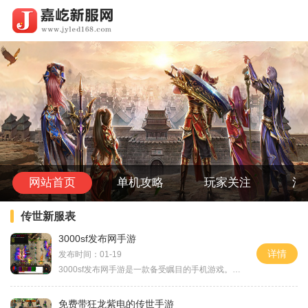
网站首页
单机攻略
玩家关注
活
传世新服表
3000sf发布网手游
详情
发布时间：01-19
3000sf发布网手游是一款备受瞩目的手机游戏。这款游戏以其精美的画面和刺激的战斗玩法吸引了众多玩家的关注。下面，让我们一起来了解一下这款游戏的具体玩法。在3000sf发布网手游
免费带狂龙紫电的传世手游