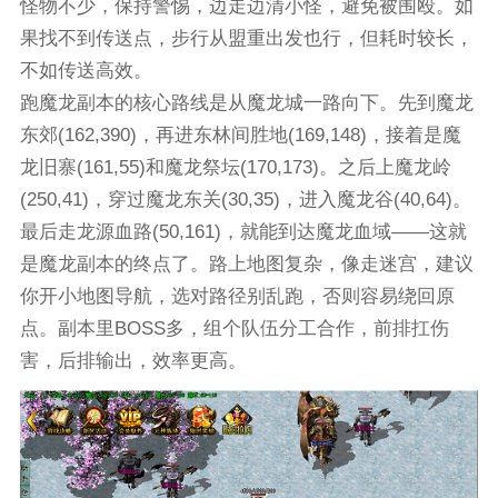
怪物不少，保持警惕，边走边清小怪，避免被围殴。如
果找不到传送点，步行从盟重出发也行，但耗时较长，
不如传送高效。
跑魔龙副本的核心路线是从魔龙城一路向下。先到魔龙
东郊(162,390)，再进东林间胜地(169,148)，接着是魔
龙旧寨(161,55)和魔龙祭坛(170,173)。之后上魔龙岭
(250,41)，穿过魔龙东关(30,35)，进入魔龙谷(40,64)。
最后走龙源血路(50,161)，就能到达魔龙血域——这就
是魔龙副本的终点了。路上地图复杂，像走迷宫，建议
你开小地图导航，选对路径别乱跑，否则容易绕回原
点。副本里BOSS多，组个队伍分工合作，前排扛伤
害，后排输出，效率更高。