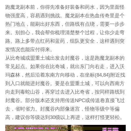
跑魔龙副本前，你得先准备好装备和药水，因为里面怪
物强度高，容易遇到挑战。魔龙副本在热血传奇里是个
热门地点，能刷出好东西，但路线有点绕，需要一步步
来。别担心，我会帮你梳理清楚整个过程，让你少走弯
路。路上多带点红药和蓝药，组队更安全，这样遇到突
发情况也能应付得来。
从比奇城或盟重土城出发去封魔谷，这是跑魔龙副本的
常见起点。如果你在比奇城，就出东门向右走，进入沃
玛森林，然后沿着东南方向移动，在坐标(84,84)附近找
到入口就能进封魔谷。要是在盟重土城，可以向西南方
向走到毒蛇山谷，再穿过去进入比奇省，按同样路线到
封魔谷。部分版本还支持用传送NPC或传送卷直接飞过
去，省时省力。封魔谷内部像迷宫，怪物等级中等偏
高，建议你等级达到30级以上再进，这样打怪更轻松。