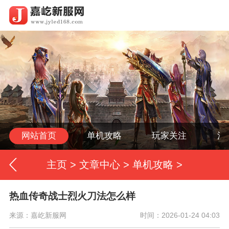
网站首页
单机攻略
玩家关注
活
主页
>
文章中心
>
单机攻略
>
热血传奇战士烈火刀法怎么样
来源：嘉屹新服网
时间：2026-01-24 04:03