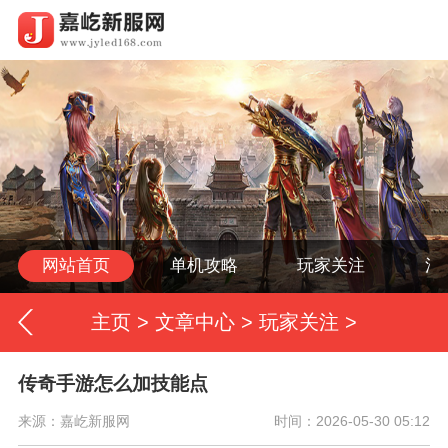
网站首页
单机攻略
玩家关注
活
主页
>
文章中心
>
玩家关注
>
传奇手游怎么加技能点
来源：嘉屹新服网
时间：2026-05-30 05:12