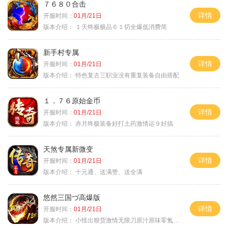
７６８０合击
详情
开服时间：
01月/21日
版本介绍：
１天终极极品６１切全爆低消费简
新手村专属
详情
开服时间：
01月/21日
版本介绍：
特色复古三职业没有重复装备自由搭配
１．７６原始金币
详情
开服时间：
01月/21日
版本介绍：
赤月终极装备好打土药激情运９好搞
天煞专属新微变
详情
开服时间：
01月/21日
版本介绍：
十元通、送满赞、送全满
悠然三国づ高爆版
详情
开服时间：
01月/21日
版本介绍：
小怪出狠货激情无限刀原汁原味零氪通关