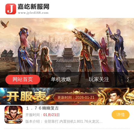
网站首页
单机攻略
玩家关注
活
更新时间：2026-01-21
１．７６幽幽复古
详情
开服时间：
01月/21日
版本介绍：
全部靠打.内置挂机1.801.76火龙沉默微变