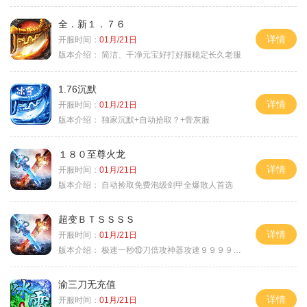
全．新１．７６
详情
开服时间：
01月/21日
版本介绍：
简洁、干净元宝好打好服稳定长久老服
1.76沉默
详情
开服时间：
01月/21日
版本介绍：
独家沉默+自动拾取？+骨灰服
１８０至尊火龙
详情
开服时间：
01月/21日
版本介绍：
自动捡取免费泡级剑甲全爆散人首选
超变ＢＴＳＳＳＳ
详情
开服时间：
01月/21日
版本介绍：
极速一秒⑩刀倍攻神器攻速９９９９①挑
渝三刀无充值
详情
开服时间：
01月/21日