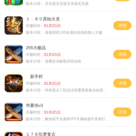
版本介绍：
无充值无充值无充值无充值
１．８０原始火龙
详情
开服时间：
01月/21日
版本介绍：
保底回収100全满自动挂机散人大服
255大极品
详情
开服时间：
01月/21日
版本介绍：
免费自动捡取回収挂机
新手村
详情
开服时间：
01月/21日
版本介绍：
特色复古三职业没有重复装备自由搭配私
华夏传v3
详情
开服时间：
01月/21日
版本介绍：
解放双手全新BUFF专属啥都不卖靠打
１７６玖梦复古