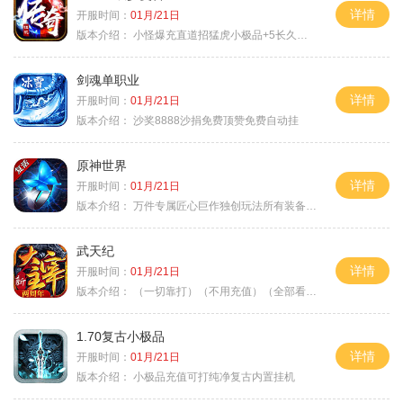
详情
开服时间：
01月/21日
版本介绍：
小怪爆充直道招猛虎小极品+5长久好玩
剑魂单职业
详情
开服时间：
01月/21日
版本介绍：
沙奖8888沙捐免费顶赞免费自动挂
原神世界
详情
开服时间：
01月/21日
版本介绍：
万件专属匠心巨作独创玩法所有装备靠打
武天纪
详情
开服时间：
01月/21日
版本介绍：
（一切靠打）（不用充值）（全部看脸）
1.70复古小极品
详情
开服时间：
01月/21日
版本介绍：
小极品充值可打纯净复古内置挂机