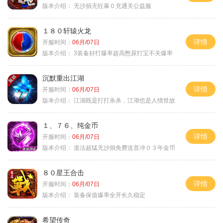
版本介绍：
无沙捐无狂暴０充通关公益服
１８０轩辕火龙
详情
开服时间：
06月/07日
版本介绍：
3装备好打爆率超高憋尿打宝不关爆率
沉默重出江湖
详情
开服时间：
06月/07日
版本介绍：
江湖既是打打杀杀，江湖也是人情世故
１、７６、纯金币
详情
开服时间：
06月/07日
版本介绍：
道法超猛无沙捐免费送首冲０３年金币
８０星王合击
详情
开服时间：
06月/07日
版本介绍：
装备保值爆率全开长久稳定
希望传奇