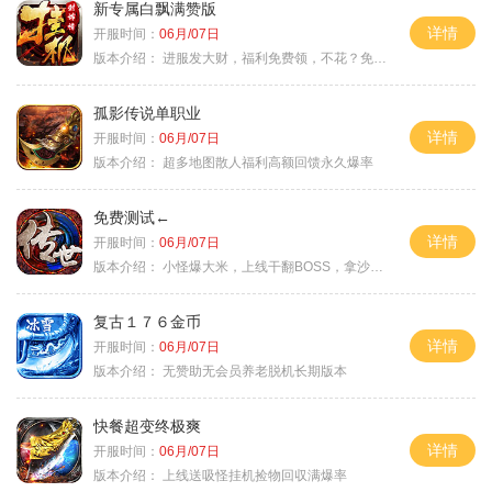
新专属白飘满赞版
详情
开服时间：
06月/07日
版本介绍：
进服发大财，福利免费领，不花？免费通关！
孤影传说单职业
详情
开服时间：
06月/07日
版本介绍：
超多地图散人福利高额回馈永久爆率
免费测试←
详情
开服时间：
06月/07日
版本介绍：
小怪爆大米，上线干翻BOSS，拿沙大奖
复古１７６金币
详情
开服时间：
06月/07日
版本介绍：
无赞助无会员养老脱机长期版本
快餐超变终极爽
详情
开服时间：
06月/07日
版本介绍：
上线送吸怪挂机捡物回収满爆率