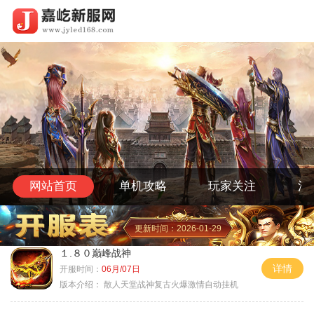
网站首页
单机攻略
玩家关注
活
更新时间：2026-01-29
１.８０巅峰战神
详情
开服时间：
06月/07日
版本介绍：
散人天堂战神复古火爆激情自动挂机