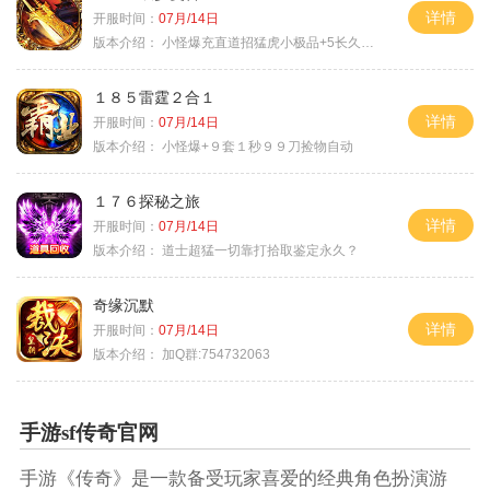
详情
开服时间：
07月/14日
版本介绍：
小怪爆充直道招猛虎小极品+5长久好玩
１８５雷霆２合１
详情
开服时间：
07月/14日
版本介绍：
小怪爆+９套１秒９９刀捡物自动
１７６探秘之旅
详情
开服时间：
07月/14日
版本介绍：
道士超猛一切靠打拾取鉴定永久？
奇缘沉默
详情
开服时间：
07月/14日
版本介绍：
加Q群:754732063
手游sf传奇官网
手游《传奇》是一款备受玩家喜爱的经典角色扮演游