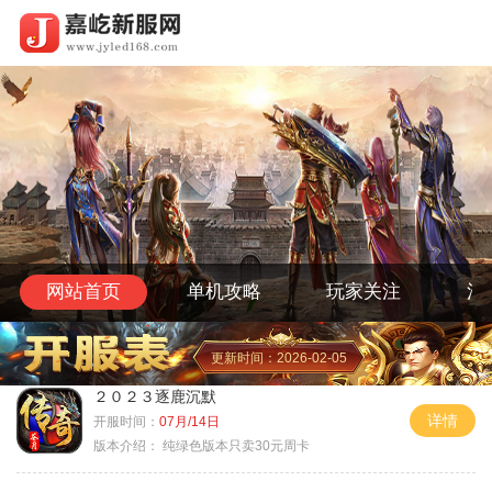
网站首页
单机攻略
玩家关注
活
更新时间：2026-02-05
２０２３逐鹿沉默
详情
开服时间：
07月/14日
版本介绍：
纯绿色版本只卖30元周卡