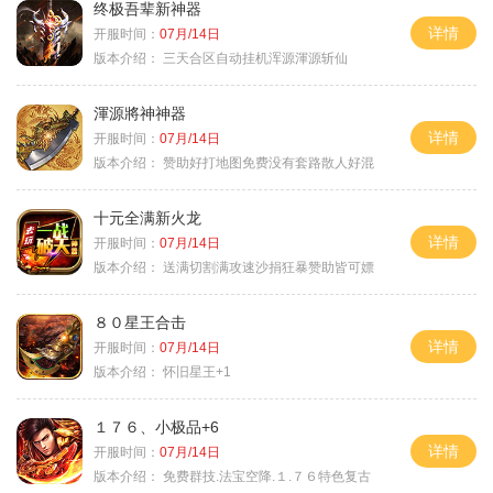
终极吾辈新神器
详情
开服时间：
07月/14日
版本介绍：
三天合区自动挂机浑源渾源斩仙
渾源將神神器
详情
开服时间：
07月/14日
版本介绍：
赞助好打地图免费没有套路散人好混
十元全满新火龙
详情
开服时间：
07月/14日
版本介绍：
送满切割满攻速沙捐狂暴赞助皆可嫖
８０星王合击
详情
开服时间：
07月/14日
版本介绍：
怀旧星王+1
１７６、小极品+6
详情
开服时间：
07月/14日
版本介绍：
免费群技.法宝空降.１.７６特色复古