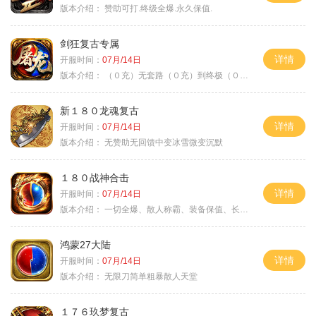
版本介绍：
赞助可打.终级全爆.永久保值.
剑狂复古专属
详情
开服时间：
07月/14日
版本介绍：
（０充）无套路（０充）到终极（０充）爽
新１８０龙魂复古
详情
开服时间：
07月/14日
版本介绍：
无赞助无回馈中变冰雪微变沉默
１８０战神合击
详情
开服时间：
07月/14日
版本介绍：
一切全爆、散人称霸、装备保值、长期耐玩
鸿蒙27大陆
详情
开服时间：
07月/14日
版本介绍：
无限刀简单粗暴散人天堂
１７６玖梦复古