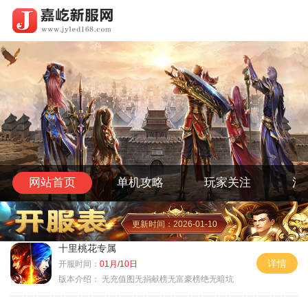
网站首页
单机攻略
玩家关注
活
更新时间：2026-01-10
十里桃花专属
详情
开服时间：
01月/10日
版本介绍：
无充值图无捐献榜无富豪榜绝无暗坑