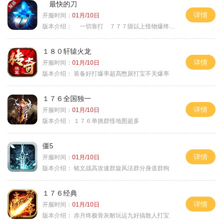
最快的刀
详情
开服时间：
01月/10日
版本介绍：
一切靠打 ７７７级以上怪物爆终极
１８０轩辕火龙
详情
开服时间：
01月/10日
版本介绍：
装备好打爆率超高憋尿打宝不关爆率
１７６全国独一
详情
开服时间：
01月/10日
版本介绍：
１７６单挑群怪地图超多
僵5
详情
开服时间：
01月/10日
版本介绍：
铭文战高攻速群旋风法群分身道群狗
１７６经典
详情
开服时间：
01月/10日
版本介绍：
赤月终极骨灰耐玩运九好搞散人打宝