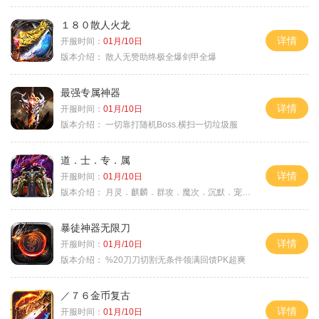
１８０散人火龙
详情
开服时间：
01月/10日
版本介绍：
散人无赞助终极全爆剑甲全爆
最强专属神器
详情
开服时间：
01月/10日
版本介绍：
一切靠打随机Boss.横扫一切垃圾服
道．士．专．属
详情
开服时间：
01月/10日
版本介绍：
月灵．麒麟．群攻．魔次．沉默．宠物．暗黑
暴徒神器无限刀
详情
开服时间：
01月/10日
版本介绍：
%20刀刀切割无条件领满回馈PK超爽
／７６金币复古
详情
开服时间：
01月/10日