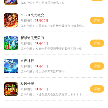
版本介绍：
第１区金币小极品＋６
１８０火龙微变
详情
开服时间：
01月/10日
版本介绍：
内置智能挂机终极全爆物价超值上线送神器
新版迷失无限刀
详情
开服时间：
01月/10日
版本介绍：
０充全图免费顶赞变态吸怪变态挂机
永夜神行
详情
开服时间：
01月/10日
版本介绍：
散人追梦无套路可养老
秋风传纪
详情
开服时间：
01月/10日
版本介绍：
？通关三天合区沙奖最高１８８８８