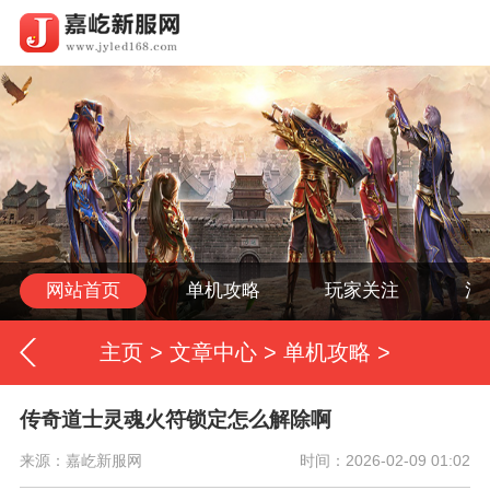
网站首页
单机攻略
玩家关注
活
主页
>
文章中心
>
单机攻略
>
传奇道士灵魂火符锁定怎么解除啊
来源：嘉屹新服网
时间：2026-02-09 01:02