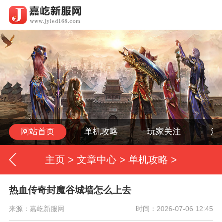
网站首页
单机攻略
玩家关注
活
主页
>
文章中心
>
单机攻略
>
热血传奇封魔谷城墙怎么上去
来源：嘉屹新服网
时间：2026-07-06 12:45